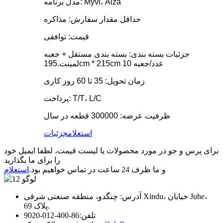
مدل برنامه: Myvi، Alza
حداقل مقدار سفارش: مذاکره
قیمت: توافقی
جزئیات بسته بندی: بسته بندی مستقل + جعبه
لمینت.195cm * 215cm 10 عدد/جعبه
زمان تحویل: 35 تا 60 روز کاری
پرداخت: T/T، L/C
ظرفیت عرضه: 300000 قطعه در سال
استعلام
جزئیات
برای پرس و جو در مورد محصولات یا لیست قیمت، لطفا ایمیل خود
را برای ما بگذارید
و ما ظرف 24 ساعت در تماس خواهیم بود.
استعلام
آدرس: چنگدو، منطقه صنعتی شرقی Xindu، خیابان Juhe،
پلاک 69.
تلفن:
86-400-012-9020