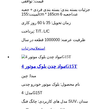
قیمت: توافقی
جزئیات بسته بندی: بسته بندی فردی + جعبه
لمینت؛155cm * 165cm 6 عدد/جعبه
زمان تحویل: 35 تا 60 روز کاری
پرداخت: T/T، L/C
ظرفیت عرضه: 1000000 قطعه در سال
استعلام
جزئیات
مواد چدن بلوک موتور 4G15T
مبدا: چین
نام محصول: بلوک موتور خودرو چدنی
مدل: 4G15T
مدل های کاربردی: چانگ فنگ SUV، سدان