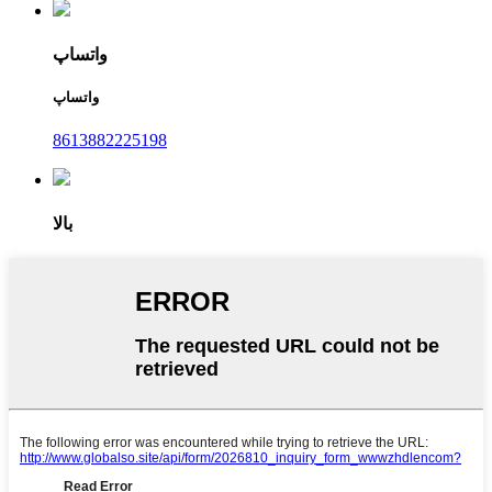
واتساپ
واتساپ
8613882225198
بالا