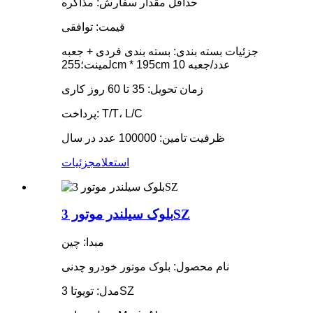
حداقل مقدار سفارش: مذاکره
قیمت: توافقی
جزئیات بسته بندی: بسته بندی فردی + جعبه
لمینت؛255cm * 195cm 10 عدد/جعبه
زمان تحویل: 35 تا 60 روز کاری
پرداخت: T/T، L/C
ظرفیت تامین: 100000 عدد در سال
استعلام
جزئیات
بلوک سیلندر موتور 3SZ
مبدا: چین
نام محصول: بلوک موتور خودرو چدنی
مدل: تویوتا 3SZ