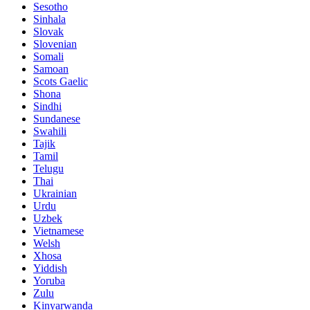
Sesotho
Sinhala
Slovak
Slovenian
Somali
Samoan
Scots Gaelic
Shona
Sindhi
Sundanese
Swahili
Tajik
Tamil
Telugu
Thai
Ukrainian
Urdu
Uzbek
Vietnamese
Welsh
Xhosa
Yiddish
Yoruba
Zulu
Kinyarwanda