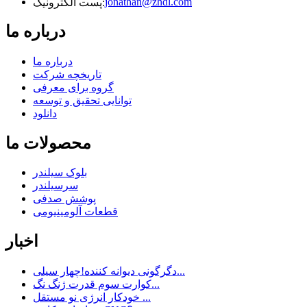
jonathan@zhdl.com
پست الکترونیک:
درباره ما
درباره ما
تاریخچه شرکت
گروه برای معرفی
توانایی تحقیق و توسعه
دانلود
محصولات ما
بلوک سیلندر
سرسیلندر
پوشش صدفی
قطعات آلومینیومی
اخبار
دگرگونی دیوانه کننده!چهار سیلی...
کوارت سوم قدرت ژنگ نگ...
خودکار انرژی نو مستقل ...