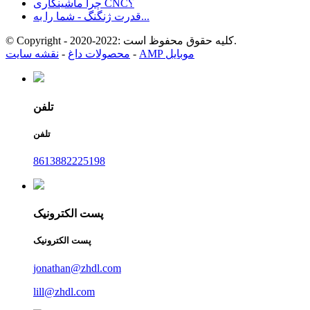
چرا ماشینکاری CNC؟
قدرت ژنگنگ - شما را به...
© Copyright - 2020-2022: کلیه حقوق محفوظ است.
AMP موبایل
-
محصولات داغ
-
نقشه سایت
تلفن
تلفن
8613882225198
پست الکترونیک
پست الکترونیک
jonathan@zhdl.com
lill@zhdl.com