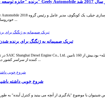
خودروسازی جیلی، گوان یو، معاون ارشد، فنگ چینگ فنگ، معاون ...
تبریک صمیمانه به ژنگنگ برای برنده شدن 
کننده از سراسر کشور در این رویداد حضور داشتند.آقای لی ننگ بین، معاون جنس ...
شروع خوبی داشته باشید!
جلسه لذت خانگی 2019 اتومبیل برلیانس شینیوان با موضوع "یادگیری از آنچه می بینید و کن