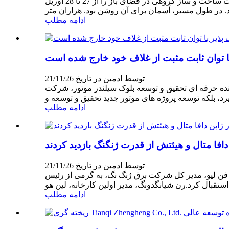
به منظور تقویت انسجام تیمی و روحیه همکاری، تحت مراقبت صمیمانه رهبران شرکت، مرکز بازاریابی شرکت ژنگ نگ، یک فعالیت ساخت و ساز گروهی در فضای باز را از 27 تا 28 آوریل
ادامه مطلب
 توان ثابت مثبت از غلاف خود خارج شده است
توسط ادمین در تاریخ 21/11/26
لوک سیلندر موتور، شرکت Chengdu Zhengheng Power، نه تنها تولید انبوه و پشتیبانی از بلوک سیلندر موتور را به عنوان تجارت اصلی خود
ادامه مطلب
افا متال و هيئتش از قدرت ژنگنگ بازديد كردند
توسط ادمین در تاریخ 21/11/26
ردند و فن لیو، مدیر کل شرکت برق ژنگ نگ، به گرمی از رئیس
ادامه مطلب