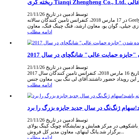
توسط ادمین در تاریخ 21/11/26
در 17 مارس 2018، کنفرانس تامین کنندگان سالانه Geely Automobile 2018 در سانیا، هاینان برگزار شد.یانگ جیان، نایب رئیس گروه خودروسازی جیلی، یک کونگوی، مدیر عامل و رئیس گروه
ادامه مطلب
"جایزه حمایت عالی" شانگچای در سال 2017
توسط ادمین در تاریخ 21/11/26
در تاریخ 16 مارس 2018، کنفرانس تامین کنندگان سال 2017 SAIC Shanghai Diesel Engine Co., Ltd. در شانگهای برگزار شد.موضوع کنفرانس «تمرکز و صعود به قله» بود.بیش از 160 تامین
ادامه مطلب
سهام ژنگ‌نگ در سال جدید جایزه بزرگ را برد
توسط ادمین در تاریخ 21/11/26
ترل آینده" به طور باشکوهی در مرکز همایش و نمایشگاه چونگ کینگ یولای
برگزار شد.یانگ لینهای، معاون مدیر کل فروش...
ادامه مطلب