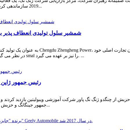
2019 سازماندهی کرد. در طول مسیر، آسمان برای آن روشن بود. هزاران متر...
شمشیر سلول تولیدی انعطاف پذیر با
به عنوان یک تولید کننده حرفه ای تحقیق و توسعه ب
در نظر می گیرد، بلکه توسعه پروژه های موتور جدید تحقیق و توسعه و smal را نیز بر عهده می گیرد. ...
رئيس جمهور ژاپن د
 دافا متال و حزبش از چنگدو ژنگ نگ پاور شرکت آموزشی ویبولیتین بازدید ک
جمهور جینگانگ و حزبش استقبال کرد.رن شیانگدونگ، مدیر اولین کارخانه، لین هو...