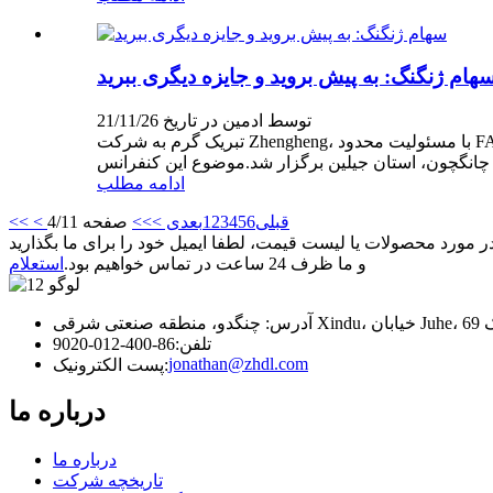
هام ژنگنگ: به پیش بروید و جایزه دیگری ببرید
توسط ادمین در تاریخ 21/11/26
تبریک گرم به شرکت Zhengheng، با مسئولیت محدود FAW اتومبیل 2018 "جایزه همکاری عالی" در 24 ژانویه 2019، کنفرانس سالانه تامین کنندگان مرکز توسعه و انتقال خودرو FAW در سال
ادامه مطلب
< قبلی
6
5
4
3
2
1
بعدی >
>>
صفحه 4/11
<<
 مورد محصولات یا لیست قیمت، لطفا ایمیل خود را برای ما بگذارید
و ما ظرف 24 ساعت در تماس خواهیم بود.
استعلام
تلفن:
86-400-012-9020
jonathan@zhdl.com
پست الکترونیک:
درباره ما
درباره ما
تاریخچه شرکت