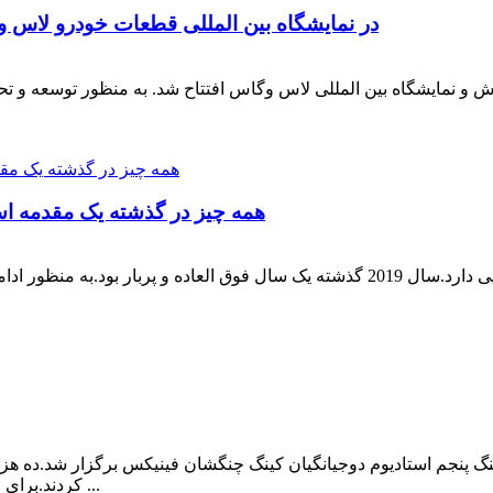
Zhengheng power در نمایشگاه بین المللی قطعات خودرو لاس وگاس 2019 شرک
 2019 در 5 نوامبر در مرکز همایش و نمایشگاه بین المللی لاس وگاس افتتاح شد. به منظ
همه چیز در گذشته یک مقدمه است—جل
در ابتدای سال 2020، وینتیان تجدید می شود و روحیه بالایی دارد.سال 2019 گذشته یک سال 
16 نوامبر، ماراتن راک 2019 در میدان رینگ پنجم استادیوم دوجیانگیان کینگ چنگشان فینیک
کردند.برای مدت طولانی، قدرت ژنگ نگ فعالانه از تناسب اندام برای ...