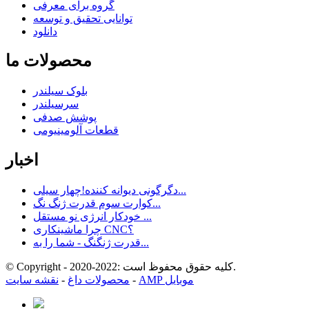
گروه برای معرفی
توانایی تحقیق و توسعه
دانلود
محصولات ما
بلوک سیلندر
سرسیلندر
پوشش صدفی
قطعات آلومینیومی
اخبار
دگرگونی دیوانه کننده!چهار سیلی...
کوارت سوم قدرت ژنگ نگ...
خودکار انرژی نو مستقل ...
چرا ماشینکاری CNC؟
قدرت ژنگنگ - شما را به...
© Copyright - 2020-2022: کلیه حقوق محفوظ است.
AMP موبایل
-
محصولات داغ
-
نقشه سایت