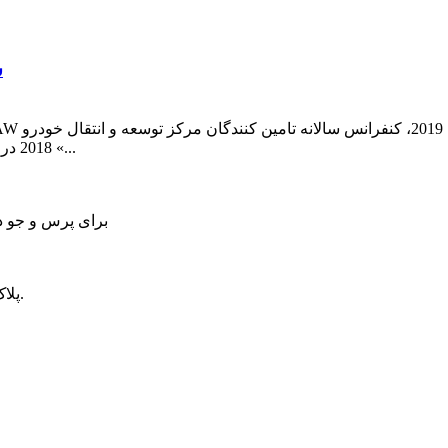
س
2018 در چانگچون، استان جیلین برگزار شد.موضوع این کنفرانس «...
برای پرس و جو در
آدرس: چنگدو، منطقه صنعتی شرقی Xindu، خیابان Juhe، پلاک 69.